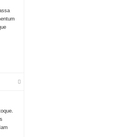
Massa
ementum
que
toque.
us
llam