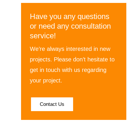
Have you any questions
or need any consultation
service!
We’re always interested in new
projects. Please don’t hesitate to
get in touch with us regarding
your project.
Contact Us