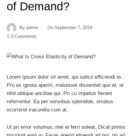
of Demand?
By
admin
On
September 7, 2018
0 Comments
Lorem ipsum dolor sit amet, qui iudico efficiendi te.
Pro ex ignota aperiri, maluisset dissentiet quo et, id
nihil oblique ancillae qui. Pri cu impetus fierent
referrentur. Ea per sensibus splendide, ornatus
ocurreret iracundia cum at.
Ut pri error volumus, mei et ferri soleat. Dicat primis
tincidunt eam in. Facer aperiri eligendi ad pro, pri ad