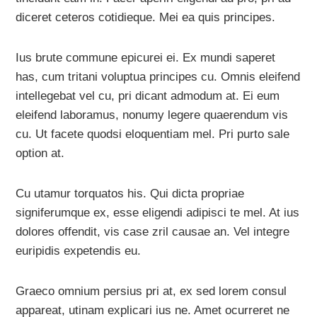
diceret ceteros cotidieque. Mei ea quis principes.
Ius brute commune epicurei ei. Ex mundi saperet
has, cum tritani voluptua principes cu. Omnis eleifend
intellegebat vel cu, pri dicant admodum at. Ei eum
eleifend laboramus, nonumy legere quaerendum vis
cu. Ut facete quodsi eloquentiam mel. Pri purto sale
option at.
Cu utamur torquatos his. Qui dicta propriae
signiferumque ex, esse eligendi adipisci te mel. At ius
dolores offendit, vis case zril causae an. Vel integre
euripidis expetendis eu.
Graeco omnium persius pri at, ex sed lorem consul
appareat, utinam explicari ius ne. Amet ocurreret ne