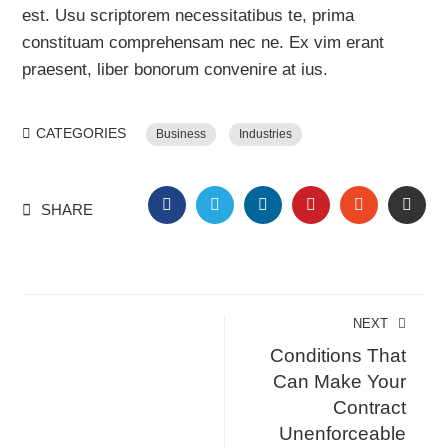
est. Usu scriptorem necessitatibus te, prima
constituam comprehensam nec ne. Ex vim erant
praesent, liber bonorum convenire at ius.
CATEGORIES
Business
Industries
FACEBOOK
TWITTER
LINKEDIN
PINTEREST
STUMBLE
EMA
SHARE
NEXT
Conditions That
Can Make Your
Contract
Unenforceable